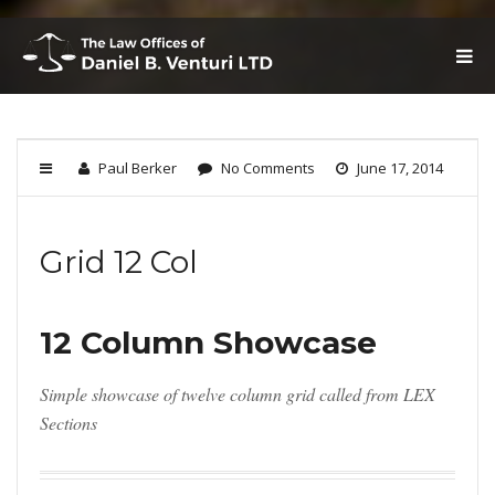
T
O
G
G
L
E
Paul Berker
No Comments
June 17, 2014
N
A
V
I
Grid 12 Col
G
A
T
I
O
12 Column Showcase
N
Simple showcase of twelve column grid called from LEX
Sections